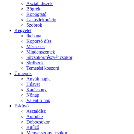
Asztali díszek
Bögrék
Kopogtató
Lakásdekoráció
Szobrok
Kegyelet
Ikebana
Koporsó dísz
Mécsesek
Mindenszentek
Sírcsokor/részvét csokor
Sírdíszek
Temetési koszorú
Ünnepek
Anyák napja
Húsvét
Karácsony
Nőnap
Valentin-nap
Esküvő
Asztaldísz
Autódísz
Dobócsokor
Kitűző
Menyasszonyi csokor