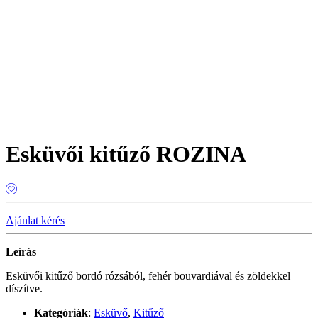
Esküvői kitűző ROZINA
Ajánlat kérés
Leírás
Esküvői kitűző bordó rózsából, fehér bouvardiával és zöldekkel
díszítve.
Kategóriák
:
Esküvő
,
Kitűző