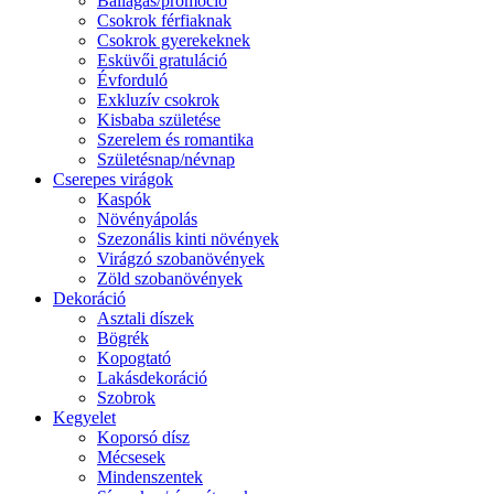
Ballagás/promóció
Csokrok férfiaknak
Csokrok gyerekeknek
Esküvői gratuláció
Évforduló
Exkluzív csokrok
Kisbaba születése
Szerelem és romantika
Születésnap/névnap
Cserepes virágok
Kaspók
Növényápolás
Szezonális kinti növények
Virágzó szobanövények
Zöld szobanövények
Dekoráció
Asztali díszek
Bögrék
Kopogtató
Lakásdekoráció
Szobrok
Kegyelet
Koporsó dísz
Mécsesek
Mindenszentek