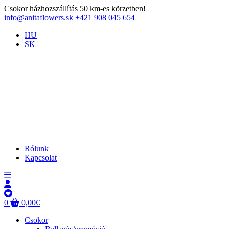
Csokor házhozszállítás 50 km-es körzetben!
info@anitaflowers.sk
+421 908 045 654
HU
SK
Rólunk
Kapcsolat
0
0,00
€
Csokor