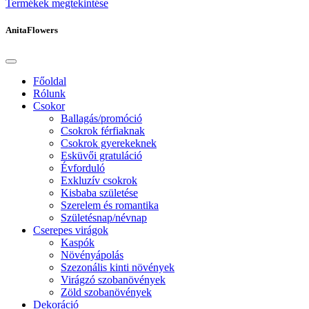
Termékek megtekintése
AnitaFlowers
Főoldal
Rólunk
Csokor
Ballagás/promóció
Csokrok férfiaknak
Csokrok gyerekeknek
Esküvői gratuláció
Évforduló
Exkluzív csokrok
Kisbaba születése
Szerelem és romantika
Születésnap/névnap
Cserepes virágok
Kaspók
Növényápolás
Szezonális kinti növények
Virágzó szobanövények
Zöld szobanövények
Dekoráció