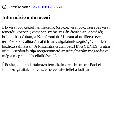
Kérdése van?
+421 908 045 654
Informácie o doručení
Élő virágból készült termékeink (csokor, virágbox, cserepes virág,
temetési koszorú) esetében személyes átvételre van lehetőség
boltunkban Gútán, a Komáromi út 31 szám alatt, illetve ezen
termékek kiszállítását saját futárszolgálatunk segítségével is kérhetik
házhozszállítással. A kiszállítás Gútán belül INGYENES. Gútán
kívüli kiszállítás díja megtekinthető az irányítószám megadásával
még a megrendelés elküldése előtt.
Élő virágot nem tartalmazó termékeink rendelhetőek Packeta
futárszolgálattal, illetve személyes átvétellel a boltban.