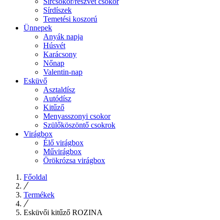
Sírcsokor/részvét csokor
Sírdíszek
Temetési koszorú
Ünnepek
Anyák napja
Húsvét
Karácsony
Nőnap
Valentin-nap
Esküvő
Asztaldísz
Autódísz
Kitűző
Menyasszonyi csokor
Szülőköszöntő csokrok
Virágbox
Élő virágbox
Művirágbox
Örökrózsa virágbox
Főoldal
Termékek
Esküvői kitűző ROZINA