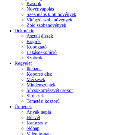
Kaspók
Növényápolás
Szezonális kinti növények
Virágzó szobanövények
Zöld szobanövények
Dekoráció
Asztali díszek
Bögrék
Kopogtató
Lakásdekoráció
Szobrok
Kegyelet
Ikebana
Koporsó dísz
Mécsesek
Mindenszentek
Sírcsokor/részvét csokor
Sírdíszek
Temetési koszorú
Ünnepek
Anyák napja
Húsvét
Karácsony
Nőnap
Valentin-nap