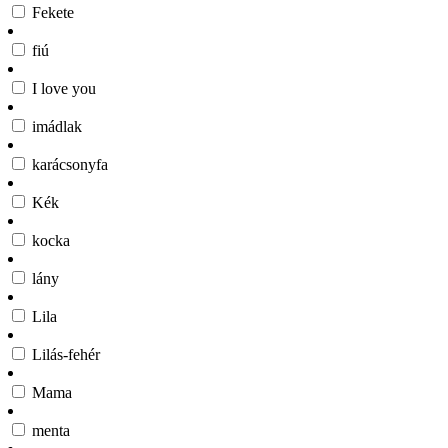
Fekete
fiú
I love you
imádlak
karácsonyfa
Kék
kocka
lány
Lila
Lilás-fehér
Mama
menta