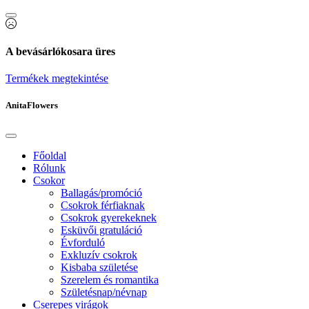
A bevásárlókosara üres
Termékek megtekintése
AnitaFlowers
Főoldal
Rólunk
Csokor
Ballagás/promóció
Csokrok férfiaknak
Csokrok gyerekeknek
Esküvői gratuláció
Évforduló
Exkluzív csokrok
Kisbaba születése
Szerelem és romantika
Születésnap/névnap
Cserepes virágok