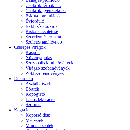
Ballagás/promóció
Csokrok férfiaknak
Csokrok gyerekeknek
Esküvői gratuláció
Évforduló
Exkluzív csokrok
Kisbaba születése
Szerelem és romantika
Születésnap/névnap
Cserepes virágok
Kaspók
Növényápolás
Szezonális kinti növények
Virágzó szobanövények
Zöld szobanövények
Dekoráció
Asztali díszek
Bögrék
Kopogtató
Lakásdekoráció
Szobrok
Kegyelet
Koporsó dísz
Mécsesek
Mindenszentek