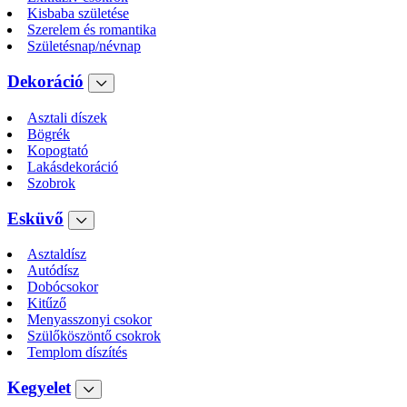
Kisbaba születése
Szerelem és romantika
Születésnap/névnap
Dekoráció
Asztali díszek
Bögrék
Kopogtató
Lakásdekoráció
Szobrok
Esküvő
Asztaldísz
Autódísz
Dobócsokor
Kitűző
Menyasszonyi csokor
Szülőköszöntő csokrok
Templom díszítés
Kegyelet