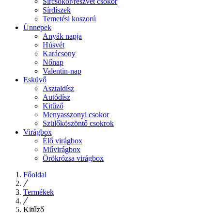
Sírcsokor/részvét csokor
Sírdíszek
Temetési koszorú
Ünnepek
Anyák napja
Húsvét
Karácsony
Nőnap
Valentin-nap
Esküvő
Asztaldísz
Autódísz
Kitűző
Menyasszonyi csokor
Szülőköszöntő csokrok
Virágbox
Élő virágbox
Művirágbox
Örökrózsa virágbox
Főoldal
Termékek
Kitűző