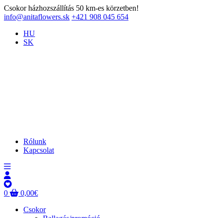
Csokor házhozszállítás 50 km-es körzetben!
info@anitaflowers.sk
+421 908 045 654
HU
SK
Rólunk
Kapcsolat
0
0,00
€
Csokor