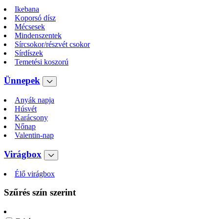
Ikebana
Koporsó dísz
Mécsesek
Mindenszentek
Sírcsokor/részvét csokor
Sírdíszek
Temetési koszorú
Ünnepek
Anyák napja
Húsvét
Karácsony
Nőnap
Valentin-nap
Virágbox
Élő virágbox
Szűrés szín szerint