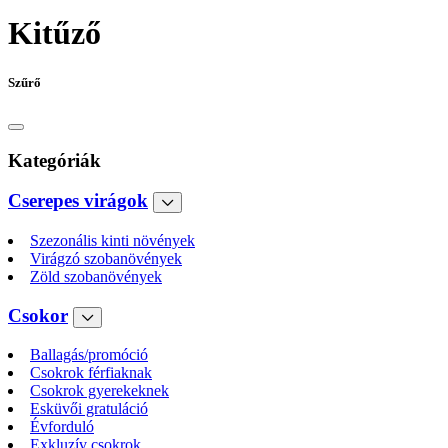
Kitűző
Szűrő
Kategóriák
Cserepes virágok
Szezonális kinti növények
Virágzó szobanövények
Zöld szobanövények
Csokor
Ballagás/promóció
Csokrok férfiaknak
Csokrok gyerekeknek
Esküvői gratuláció
Évforduló
Exkluzív csokrok