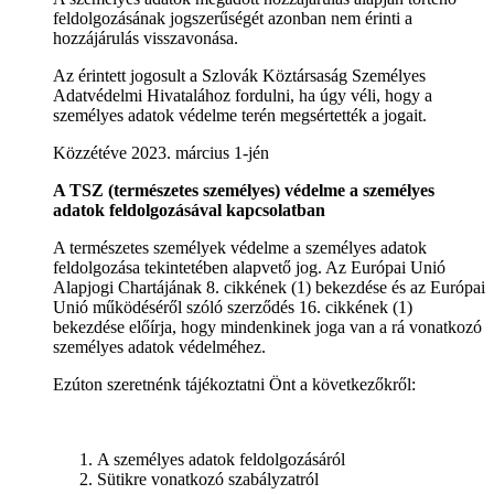
feldolgozásának jogszerűségét azonban nem érinti a
hozzájárulás visszavonása.
Az érintett jogosult a Szlovák Köztársaság Személyes
Adatvédelmi Hivatalához fordulni, ha úgy véli, hogy a
személyes adatok védelme terén megsértették a jogait.
Közzétéve 2023. március 1-jén
A TSZ (természetes személyes) védelme a személyes
adatok feldolgozásával kapcsolatban
A természetes személyek védelme a személyes adatok
feldolgozása tekintetében alapvető jog. Az Európai Unió
Alapjogi Chartájának 8. cikkének (1) bekezdése és az Európai
Unió működéséről szóló szerződés 16. cikkének (1)
bekezdése előírja, hogy mindenkinek joga van a rá vonatkozó
személyes adatok védelméhez.
Ezúton szeretnénk tájékoztatni Önt a következőkről:
A személyes adatok feldolgozásáról
Sütikre vonatkozó szabályzatról