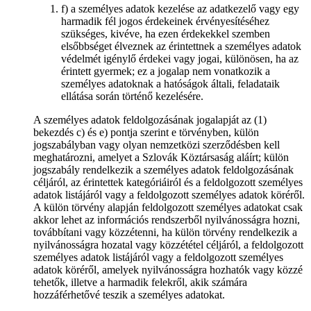
f) a személyes adatok kezelése az adatkezelő vagy egy
harmadik fél jogos érdekeinek érvényesítéséhez
szükséges, kivéve, ha ezen érdekekkel szemben
elsőbbséget élveznek az érintettnek a személyes adatok
védelmét igénylő érdekei vagy jogai, különösen, ha az
érintett gyermek; ez a jogalap nem vonatkozik a
személyes adatoknak a hatóságok általi, feladataik
ellátása során történő kezelésére.
A személyes adatok feldolgozásának jogalapját az (1)
bekezdés c) és e) pontja szerint e törvényben, külön
jogszabályban vagy olyan nemzetközi szerződésben kell
meghatározni, amelyet a Szlovák Köztársaság aláírt; külön
jogszabály rendelkezik a személyes adatok feldolgozásának
céljáról, az érintettek kategóriáiról és a feldolgozott személyes
adatok listájáról vagy a feldolgozott személyes adatok köréről.
A külön törvény alapján feldolgozott személyes adatokat csak
akkor lehet az információs rendszerből nyilvánosságra hozni,
továbbítani vagy közzétenni, ha külön törvény rendelkezik a
nyilvánosságra hozatal vagy közzététel céljáról, a feldolgozott
személyes adatok listájáról vagy a feldolgozott személyes
adatok köréről, amelyek nyilvánosságra hozhatók vagy közzé
tehetők, illetve a harmadik felekről, akik számára
hozzáférhetővé teszik a személyes adatokat.