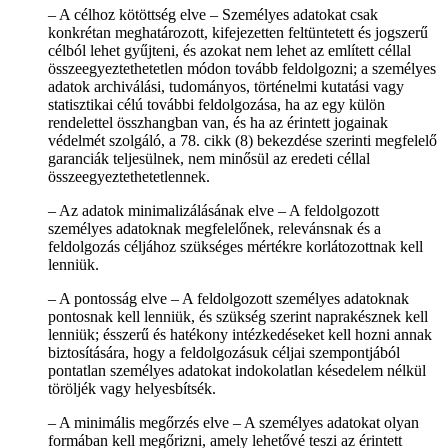
– A célhoz kötöttség elve – Személyes adatokat csak
konkrétan meghatározott, kifejezetten feltüntetett és jogszerű
célból lehet gyűjteni, és azokat nem lehet az említett céllal
összeegyeztethetetlen módon tovább feldolgozni; a személyes
adatok archiválási, tudományos, történelmi kutatási vagy
statisztikai célú további feldolgozása, ha az egy külön
rendelettel összhangban van, és ha az érintett jogainak
védelmét szolgáló, a 78. cikk (8) bekezdése szerinti megfelelő
garanciák teljesülnek, nem minősül az eredeti céllal
összeegyeztethetetlennek.
– Az adatok minimalizálásának elve – A feldolgozott
személyes adatoknak megfelelőnek, relevánsnak és a
feldolgozás céljához szükséges mértékre korlátozottnak kell
lenniük.
– A pontosság elve – A feldolgozott személyes adatoknak
pontosnak kell lenniük, és szükség szerint naprakésznek kell
lenniük; ésszerű és hatékony intézkedéseket kell hozni annak
biztosítására, hogy a feldolgozásuk céljai szempontjából
pontatlan személyes adatokat indokolatlan késedelem nélkül
töröljék vagy helyesbítsék.
– A minimális megőrzés elve – A személyes adatokat olyan
formában kell megőrizni, amely lehetővé teszi az érintett