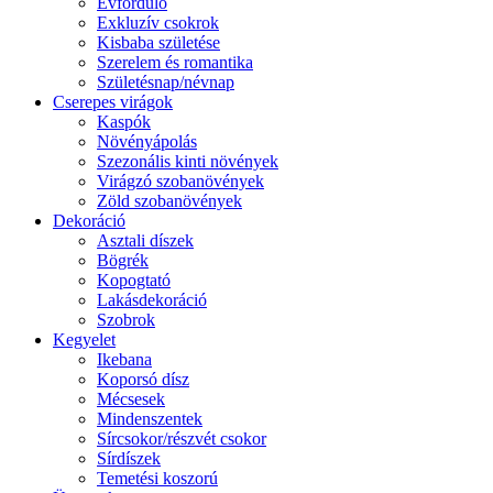
Évforduló
Exkluzív csokrok
Kisbaba születése
Szerelem és romantika
Születésnap/névnap
Cserepes virágok
Kaspók
Növényápolás
Szezonális kinti növények
Virágzó szobanövények
Zöld szobanövények
Dekoráció
Asztali díszek
Bögrék
Kopogtató
Lakásdekoráció
Szobrok
Kegyelet
Ikebana
Koporsó dísz
Mécsesek
Mindenszentek
Sírcsokor/részvét csokor
Sírdíszek
Temetési koszorú