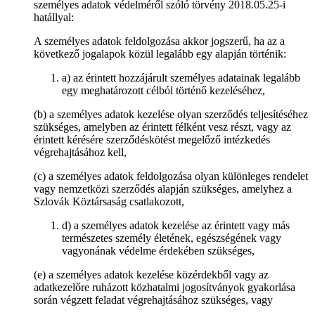
személyes adatok védelméről szóló törvény 2018.05.25-i
hatállyal:
A személyes adatok feldolgozása akkor jogszerű, ha az a
következő jogalapok közül legalább egy alapján történik:
a) az érintett hozzájárult személyes adatainak legalább
egy meghatározott célból történő kezeléséhez,
(b) a személyes adatok kezelése olyan szerződés teljesítéséhez
szükséges, amelyben az érintett félként vesz részt, vagy az
érintett kérésére szerződéskötést megelőző intézkedés
végrehajtásához kell,
(c) a személyes adatok feldolgozása olyan különleges rendelet
vagy nemzetközi szerződés alapján szükséges, amelyhez a
Szlovák Köztársaság csatlakozott,
d) a személyes adatok kezelése az érintett vagy más
természetes személy életének, egészségének vagy
vagyonának védelme érdekében szükséges,
(e) a személyes adatok kezelése közérdekből vagy az
adatkezelőre ruházott közhatalmi jogosítványok gyakorlása
során végzett feladat végrehajtásához szükséges, vagy