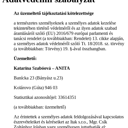
Az üzemeltető tájékoztatási kötelezettsége
a természetes személyeknek a személyes adatok kezelése
tekintetében történő védelméről és az ilyen adatok szabad
áramlásáról szóló (EU) 2016/679 európai parlamenti és
tanácsi rendelet (a továbbiakban: Rendelet) 13. cikke alapján,
a személyes adatok védelméről szóló Tt. 18/2018. sz. törvény
(a továbbiakban: Törvény) 19. §-ával összhangban.
Üzemeltető:
Katarína Szabóová – ANITA
Banícka 23 (Bányász u.23)
Kolárovo (Gúta) 946 03
Statisztikai azonosítójel: 33614351
(a továbbiakban: üzemeltető)
Az érintettek a személyes adatok feldolgozásával kapcsolatos
észrevételeiket és kéréseiket az Itak s.r.o., Mgr. Csík
Zoltánhoz írásban vagy személyesen juttathatják el: