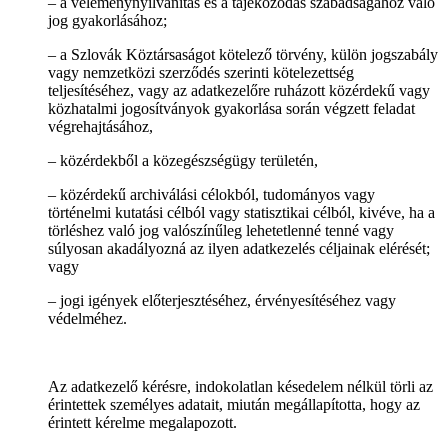
– a véleménynyilvánítás és a tájékozódás szabadságához való
jog gyakorlásához;
– a Szlovák Köztársaságot kötelező törvény, külön jogszabály
vagy nemzetközi szerződés szerinti kötelezettség
teljesítéséhez, vagy az adatkezelőre ruházott közérdekű vagy
közhatalmi jogosítványok gyakorlása során végzett feladat
végrehajtásához,
– közérdekből a közegészségügy területén,
– közérdekű archiválási célokból, tudományos vagy
történelmi kutatási célból vagy statisztikai célból, kivéve, ha a
törléshez való jog valószínűleg lehetetlenné tenné vagy
súlyosan akadályozná az ilyen adatkezelés céljainak elérését;
vagy
– jogi igények előterjesztéséhez, érvényesítéséhez vagy
védelméhez.
Az adatkezelő kérésre, indokolatlan késedelem nélkül törli az
érintettek személyes adatait, miután megállapította, hogy az
érintett kérelme megalapozott.