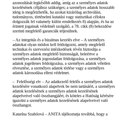
azonosítását legkésőbb addig, amíg az a személyes adatok
kezelésének céljához szükséges; a személyes adatok hosszabb
ideig is megőrizhetők, ha azokat kizárólag archiválási,
tudományos, történelmi kutatási vagy statisztikai célokra
dolgozzák fel valamely külön rendelkezés 8) alapján, és ha az
érintett jogainak védelmét szolgáló, a 78. cikk (8) bekezdése
szerinti megfelelő garanciák teljesülnek.
– Az integritás és a bizalmas kezelés elve – A személyes
adatokat olyan módon kell feldolgozni, amely megfelelő
technikai és szervezési intézkedések révén biztosítja a
személyes adatok megfelelő biztonságát, beleértve a
személyes adatok jogosulatlan feldolgozása, a személyes
adatok jogellenes feldolgozása, a személyes adatok véletlen
elvesztése, a személyes adatok törlése vagy a személyes
adatok károsodása elleni védelmet.
– Felelősségi elv – Az adatkezelő felelős a személyes adatok
kezelésére vonatkozó alapelvek be nem tartásáért, a személyes
adatok kezelésének a személyes adatok kezelésének
alapelveivel való összhangjáért, és köteles a Hatóság kérésére
igazolni a személyes adatok kezelésének alapelveivel való
összhangot.
Katarína Szabóová – ANITA tájékoztatja továbbá, hogy a