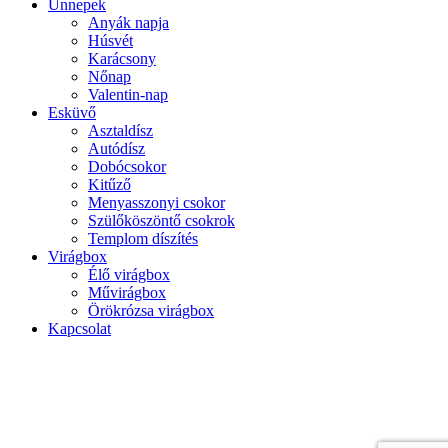
Ünnepek
Anyák napja
Húsvét
Karácsony
Nőnap
Valentin-nap
Esküvő
Asztaldísz
Autódísz
Dobócsokor
Kitűző
Menyasszonyi csokor
Szülőköszöntő csokrok
Templom díszítés
Virágbox
Élő virágbox
Művirágbox
Örökrózsa virágbox
Kapcsolat