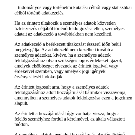
– tudományos vagy történelmi kutatási célból vagy statisztikai
célból történő adatkezelés.
Ha az érintett tiltakozik a személyes adatok közvetlen
üzletszerzés céljából történő feldolgozása ellen, személyes
adatait az adatkezelő a továbbiakban nem kezelheti.
Az adatkezelő a beérkezett tiltakozást ésszerű időn belül
megvizsgálja. Az adatkezelő nem kezelheti tovább a
személyes adatokat, kivéve, ha a személyes adatok
feldolgozásához olyan szükséges jogos érdekeket igazol,
amelyek elsőbbséget élveznek az érintett jogaival vagy
érdekeivel szemben, vagy amelyek jogi igények
érvényesítését indokolják.
Az érintett jogosult arra, hogy a személyes adatok
feldolgozásához adott hozzájárulását bármikor visszavonja,
amennyiben a személyes adatok feldolgozása ezen a jogcímen
alapult.
Az érintett a hozzájárulását úgy vonhatja vissza, hogy a
felelős személyhez fordul a kérelmével, az általa választott
módon.
A személyes adatok megadott hozzájárulás alapján történő