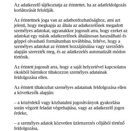
Az adatkezelő tájékoztatja az érintettet, ha az adatfeldolgozás
korlátozását feloldják.
Az érintettnek joga van az adathordozhatósághoz, ami azt
jelenti, hogy megkapja az általa az adatkezelőnek megadott
személyes adatokat, ugyanakkor jogosult arra, hogy ezeket az
adatokat egy másik adatkezelőnek általánosan használható és
géppel olvasható formátumban továbbítsa, feltéve, hogy a
személyes adatokat az érintett hozzájárulása vagy szerződés
alapján szerezték meg, és az adatkezelés automatizált módon
történik.
Az érintett jogosult arra, hogy a saját helyzetével kapcsolatos
okokból bármikor tiltakozzon személyes adatainak
feldolgozása ellen.
Az érintett tiltakozhat személyes adatainak feldolgozása ellen
a következők alapján:
– a közérdekű vagy közhatalmi jogosítványok gyakorlása
során végzett feladat végrehajtása, vagy az adatkezelő jogos
érdeke,
– a személyes adatok közvetlen üzletszerzés céljából történő
feldolgozása,