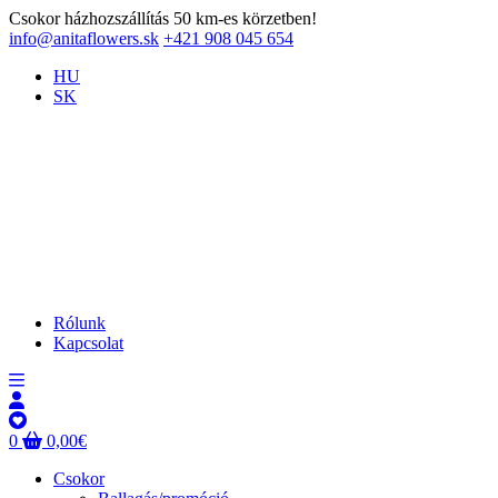
Csokor házhozszállítás 50 km-es körzetben!
info@anitaflowers.sk
+421 908 045 654
HU
SK
Rólunk
Kapcsolat
0
0,00
€
Csokor