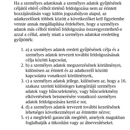
Ha a személyes adatoknak a személyes adatok gyűjtésének
céljától eltérő célból történő feldolgozása nem az érintett
hozzájárulásán vagy külön jogszabályon alapul, az
adatkezelőnek többek között a következőket kell figyelembe
vennie annak megállapítása érdekében, hogy a személyes
adatok más célból történő feldolgozása összeegyeztethető-e
azzal a céllal, amely miatt a személyes adatokat eredetileg
gyűjtötték:
a) a személyes adatok eredeti gyűjtésének célja és a
személyes adatok tervezett további feldolgozásának
célja közötti kapcsolat,
b) a személyes adatok megszerzésének körülményei,
különösen az érintett és az adatkezelő közötti
kapcsolatra vonatkozó körülmények,
c) a személyes adatok jellege, különösen az, hogy a 16.
szakasz szerinti különleges kategóriájú személyes
adatok vagy bűncselekmény, vagy bűncselekmény
elkövetésének beismerésére vonatkozó személyes
adatok feldolgozására kerül-e sor,
d) a személyes adatok tervezett további kezelésének
lehetséges következményei az érintettre nézve;
e) a megfelelő garanciák meglétét, amelyek magukban
foglalhatják a titkosítást vagy az álnevesítéseket.