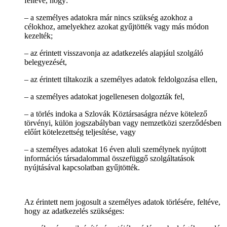
feltéve, hogy:
– a személyes adatokra már nincs szükség azokhoz a
célokhoz, amelyekhez azokat gyűjtötték vagy más módon
kezelték;
– az érintett visszavonja az adatkezelés alapjául szolgáló
belegyezését,
– az érintett tiltakozik a személyes adatok feldolgozása ellen,
– a személyes adatokat jogellenesen dolgozták fel,
– a törlés indoka a Szlovák Köztársaságra nézve kötelező
törvényi, külön jogszabályban vagy nemzetközi szerződésben
előírt kötelezettség teljesítése, vagy
– a személyes adatokat 16 éven aluli személynek nyújtott
információs társadalommal összefüggő szolgáltatások
nyújtásával kapcsolatban gyűjtötték.
Az érintett nem jogosult a személyes adatok törlésére, feltéve,
hogy az adatkezelés szükséges: