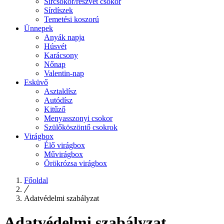
Sírcsokor/részvét csokor
Sírdíszek
Temetési koszorú
Ünnepek
Anyák napja
Húsvét
Karácsony
Nőnap
Valentin-nap
Esküvő
Asztaldísz
Autódísz
Kitűző
Menyasszonyi csokor
Szülőköszöntő csokrok
Virágbox
Élő virágbox
Művirágbox
Örökrózsa virágbox
Főoldal
Adatvédelmi szabályzat
Adatvédelmi szabályzat