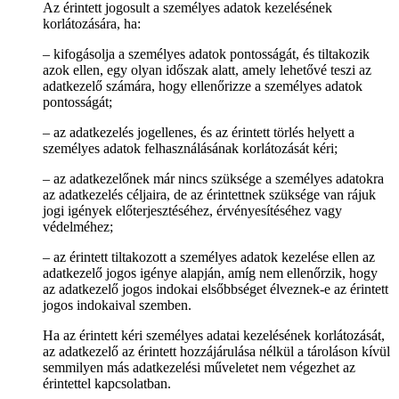
Az érintett jogosult a személyes adatok kezelésének
korlátozására, ha:
– kifogásolja a személyes adatok pontosságát, és tiltakozik
azok ellen, egy olyan időszak alatt, amely lehetővé teszi az
adatkezelő számára, hogy ellenőrizze a személyes adatok
pontosságát;
– az adatkezelés jogellenes, és az érintett törlés helyett a
személyes adatok felhasználásának korlátozását kéri;
– az adatkezelőnek már nincs szüksége a személyes adatokra
az adatkezelés céljaira, de az érintettnek szüksége van rájuk
jogi igények előterjesztéséhez, érvényesítéséhez vagy
védelméhez;
– az érintett tiltakozott a személyes adatok kezelése ellen az
adatkezelő jogos igénye alapján, amíg nem ellenőrzik, hogy
az adatkezelő jogos indokai elsőbbséget élveznek-e az érintett
jogos indokaival szemben.
Ha az érintett kéri személyes adatai kezelésének korlátozását,
az adatkezelő az érintett hozzájárulása nélkül a tároláson kívül
semmilyen más adatkezelési műveletet nem végezhet az
érintettel kapcsolatban.