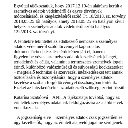
Egyúttal tájékoztatjuk, hogy 2017.12.19-én aláírásra került a
személyes adatok védelméről és egyes törvények
módosításáról és kiegészítéséről szóló Tt. 18/2018. sz. törvény
2018.05.25-től hatályos, amely 2018.05.25-én hatályon kívül
helyezi a személyes adatok védelméről szóló hatályos
122/2013. sz. törvényt.
A fentiekre tekintettel az adatkezelő nemcsak a személyes
adatok védelméről szóló törvénnyel kapcsolatos
dokumentáció elkészítése érdekében járt el, hanem –
figyelembe véve a személyes adatok kezelésének jellegét,
terjedelmét és célját, valamint a természetes személyek jogait
érintő, különböző valószínűségű és súlyosságú kockázatokat
– megfelelő technikai és szervezési intézkedéseket tett annak
biztosítására és bizonyítására, hogy a személyes adatok
kezelése a szóban forgó törvénnyel összhangban történik.
Ezeket az intézkedéseket az adatkezelő szükség szerint frissíti.
Katarína Szabóová – ANITA tájékoztatja továbbá, hogy az
érintettek személyes adatainak feldolgozására az alábbi elvek
vonatkoznak:
– A jogszerűség elve – Személyes adatok csak jogszerűen és
úgy kezelhetők, hogy az érintett alapvető jogai ne sérüljenek.