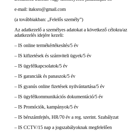
e-mail: itaksro@gmail.com
(a továbbiakban: „Felelős személy”)
Az adatkezelő a személyes adatokat a következő célokra/az
adatkezelés idejére kezeli:
– IS online termékértékesítés/5 év
– IS kifizetések és számviteli ügyek/5 év
– IS ügyfélkapcsolatok/5 év
– IS garanciák és panaszok/5 év
– IS gyanús online fizetések nyilvántartása/5 év
– IS ügyfélkommunikációs dokumentáció/5 év
– IS Promóciók, kampányok/5 év
– IS bérszámfejtés, HR/70 év a reg. szerint. Szabályzat
– IS CCTV/15 nap a jogszabályoknak megfelelően