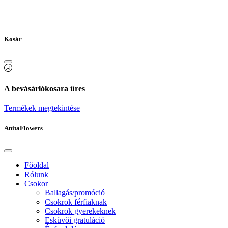
Kosár
A bevásárlókosara üres
Termékek megtekintése
AnitaFlowers
Főoldal
Rólunk
Csokor
Ballagás/promóció
Csokrok férfiaknak
Csokrok gyerekeknek
Esküvői gratuláció