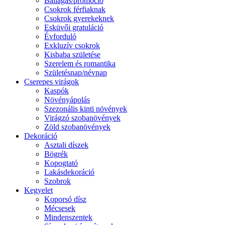
Ballagás/promóció
Csokrok férfiaknak
Csokrok gyerekeknek
Esküvői gratuláció
Évforduló
Exkluzív csokrok
Kisbaba születése
Szerelem és romantika
Születésnap/névnap
Cserepes virágok
Kaspók
Növényápolás
Szezonális kinti növények
Virágzó szobanövények
Zöld szobanövények
Dekoráció
Asztali díszek
Bögrék
Kopogtató
Lakásdekoráció
Szobrok
Kegyelet
Koporsó dísz
Mécsesek
Mindenszentek