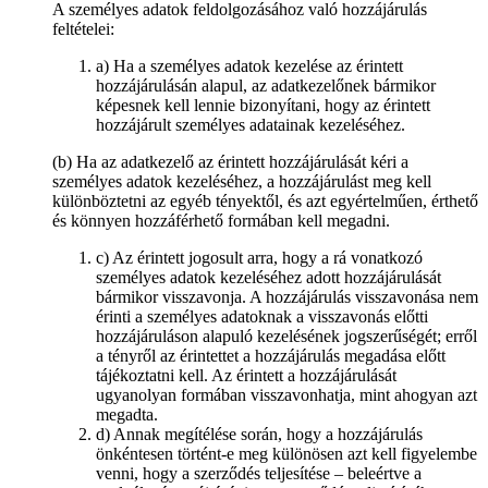
A személyes adatok feldolgozásához való hozzájárulás
feltételei:
a) Ha a személyes adatok kezelése az érintett
hozzájárulásán alapul, az adatkezelőnek bármikor
képesnek kell lennie bizonyítani, hogy az érintett
hozzájárult személyes adatainak kezeléséhez.
(b) Ha az adatkezelő az érintett hozzájárulását kéri a
személyes adatok kezeléséhez, a hozzájárulást meg kell
különböztetni az egyéb tényektől, és azt egyértelműen, érthető
és könnyen hozzáférhető formában kell megadni.
c) Az érintett jogosult arra, hogy a rá vonatkozó
személyes adatok kezeléséhez adott hozzájárulását
bármikor visszavonja. A hozzájárulás visszavonása nem
érinti a személyes adatoknak a visszavonás előtti
hozzájáruláson alapuló kezelésének jogszerűségét; erről
a tényről az érintettet a hozzájárulás megadása előtt
tájékoztatni kell. Az érintett a hozzájárulását
ugyanolyan formában visszavonhatja, mint ahogyan azt
megadta.
d) Annak megítélése során, hogy a hozzájárulás
önkéntesen történt-e meg különösen azt kell figyelembe
venni, hogy a szerződés teljesítése – beleértve a