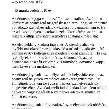
– IS weboldal/10 év
– IS munkavédelem/10 év
Az érintettnek joga van hozzáférni az adataihoz. Az érintett
kérésére az adatkezelő megerősítést ad arról, hogy az érintettre
vonatkozó személyes adatok kezelése folyamatban van-e. Ha
az adatkezelő ilyen adatokat kezel, akkor kérésre az érintett
részére kiállítja az érintett személyes adatainak másolatát.
Az első példány kiadása ingyenes. A személy által kért
további másolatokért az adatkezelő a másolat kiadásával járó
adminisztratív költségeknek megfelelő díjat számít fel. Ha egy
személy elektronikus úton kéri az információt, azt az
általánosan használt elektronikus formában, e-mailben kapja
meg, kivéve, ha másként kéri.
Az érintett jogosult a személyes adatok helyesbítésére, ha az
adatkezelő helytelen személyes adatokat rögzített róla. Az
érintettnek joga van továbbá a hiányos személyes adatok
kiegészítéséhez. Az adatkezelő indokolatlan késedelem nélkül
helyesbíti vagy kiegészíti a személyes adatokat, miután az
érintett ezt kérte.
Az érintett jogosult a rá vonatkozó személyes adatok törlésére,