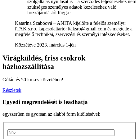
szolgáltatás nyújtását is – a szerződés teljesítéséhez nem
szükséges személyes adatok kezeléséhez való
hozzájárulástól függ-e.
Katarína Szabóová – ANITA kijelölte a felelős személyt:
ITAK s.r.o. kapcsolattartó: itaksro@gmail.com és megtette a
megfelelő technikai, szervezési és személyi intézkedéseket.
Közzétéve 2023. március 1-jén
Virágküldés, friss csokrok
házhozszállítása
Gútán és 50 km-es körzetében!
Részletek
Egyedi megrendelését is leadhatja
egyszerűen és gyorsan az alábbi form kitöltésével: