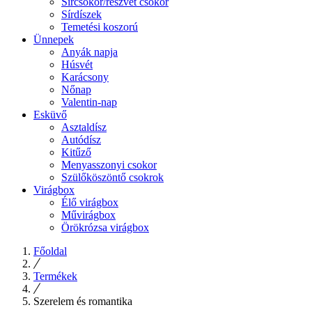
Sírcsokor/részvét csokor
Sírdíszek
Temetési koszorú
Ünnepek
Anyák napja
Húsvét
Karácsony
Nőnap
Valentin-nap
Esküvő
Asztaldísz
Autódísz
Kitűző
Menyasszonyi csokor
Szülőköszöntő csokrok
Virágbox
Élő virágbox
Művirágbox
Örökrózsa virágbox
Főoldal
Termékek
Szerelem és romantika