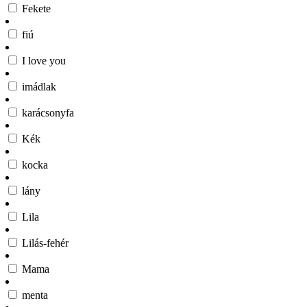
Fekete
fiú
I love you
imádlak
karácsonyfa
Kék
kocka
lány
Lila
Lilás-fehér
Mama
menta