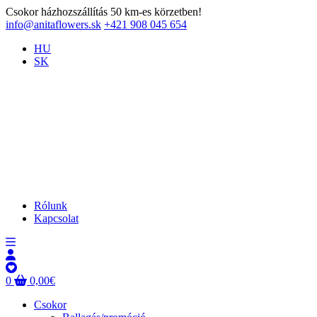
Csokor házhozszállítás 50 km-es körzetben!
info@anitaflowers.sk
+421 908 045 654
HU
SK
Rólunk
Kapcsolat
0
0,00
€
Csokor