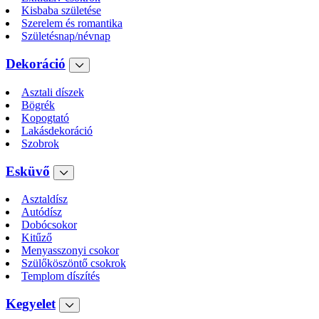
Kisbaba születése
Szerelem és romantika
Születésnap/névnap
Dekoráció
Asztali díszek
Bögrék
Kopogtató
Lakásdekoráció
Szobrok
Esküvő
Asztaldísz
Autódísz
Dobócsokor
Kitűző
Menyasszonyi csokor
Szülőköszöntő csokrok
Templom díszítés
Kegyelet