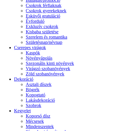
Ballagás/promóció
Csokrok férfiaknak
Csokrok gyerekeknek
Esküvői gratuláció
Évforduló
Exkluzív csokrok
Kisbaba születése
Szerelem és romantika
Születésnap/névnap
Cserepes virágok
Kaspók
Növényápolás
Szezonális kinti növények
Virágzó szobanövények
Zöld szobanövények
Dekoráció
Asztali díszek
Bögrék
Kopogtató
Lakásdekoráció
Szobrok
Kegyelet
Koporsó dísz
Mécsesek
Mindenszentek