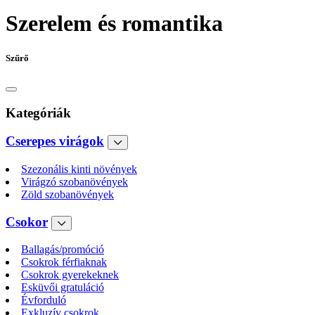
Szerelem és romantika
Szűrő
Kategóriák
Cserepes virágok
Szezonális kinti növények
Virágzó szobanövények
Zöld szobanövények
Csokor
Ballagás/promóció
Csokrok férfiaknak
Csokrok gyerekeknek
Esküvői gratuláció
Évforduló
Exkluzív csokrok