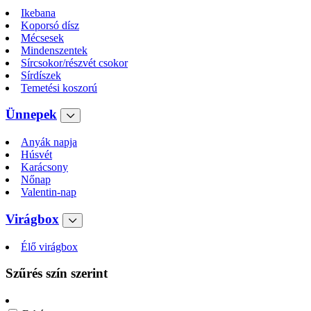
Ikebana
Koporsó dísz
Mécsesek
Mindenszentek
Sírcsokor/részvét csokor
Sírdíszek
Temetési koszorú
Ünnepek
Anyák napja
Húsvét
Karácsony
Nőnap
Valentin-nap
Virágbox
Élő virágbox
Szűrés szín szerint