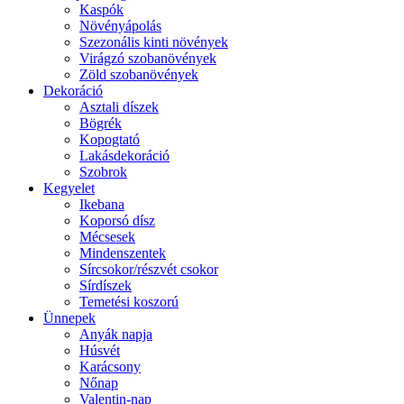
Kaspók
Növényápolás
Szezonális kinti növények
Virágzó szobanövények
Zöld szobanövények
Dekoráció
Asztali díszek
Bögrék
Kopogtató
Lakásdekoráció
Szobrok
Kegyelet
Ikebana
Koporsó dísz
Mécsesek
Mindenszentek
Sírcsokor/részvét csokor
Sírdíszek
Temetési koszorú
Ünnepek
Anyák napja
Húsvét
Karácsony
Nőnap
Valentin-nap