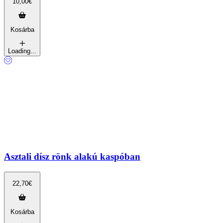
10,00
€
Kosárba
Loading...
Asztali dísz rönk alakú kaspóban
22,70
€
Kosárba