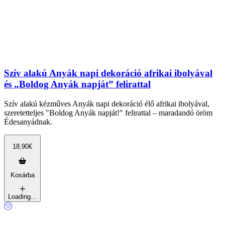
Szív alakú Anyák napi dekoráció afrikai ibolyával
és „Boldog Anyák napját” felirattal
Szív alakú kézműves Anyák napi dekoráció élő afrikai ibolyával,
szeretetteljes "Boldog Anyák napját!" felirattal – maradandó öröm
Édesanyádnak.
18,90
€
Kosárba
Loading...