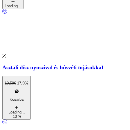
Loading...
Asztali dísz nyuszival és húsvéti tojásokkal
19,50
€
17,50
€
Kosárba
Loading...
-10 %