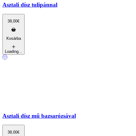
Asztali dísz tulipánnal
38,00
€
Kosárba
Loading...
Asztali dísz mű bazsarózsával
38,00
€