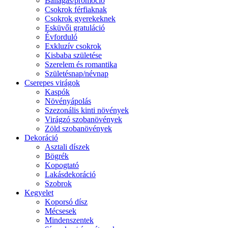
Ballagás/promóció
Csokrok férfiaknak
Csokrok gyerekeknek
Esküvői gratuláció
Évforduló
Exkluzív csokrok
Kisbaba születése
Szerelem és romantika
Születésnap/névnap
Cserepes virágok
Kaspók
Növényápolás
Szezonális kinti növények
Virágzó szobanövények
Zöld szobanövények
Dekoráció
Asztali díszek
Bögrék
Kopogtató
Lakásdekoráció
Szobrok
Kegyelet
Koporsó dísz
Mécsesek
Mindenszentek