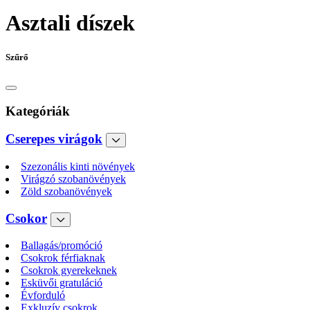
Asztali díszek
Szűrő
Kategóriák
Cserepes virágok
Szezonális kinti növények
Virágzó szobanövények
Zöld szobanövények
Csokor
Ballagás/promóció
Csokrok férfiaknak
Csokrok gyerekeknek
Esküvői gratuláció
Évforduló
Exkluzív csokrok