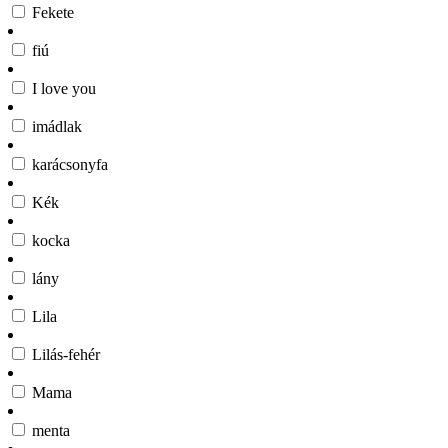
Fekete
fiú
I love you
imádlak
karácsonyfa
Kék
kocka
lány
Lila
Lilás-fehér
Mama
menta