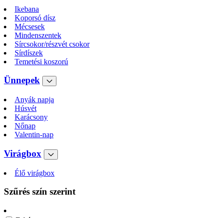
Ikebana
Koporsó dísz
Mécsesek
Mindenszentek
Sírcsokor/részvét csokor
Sírdíszek
Temetési koszorú
Ünnepek
Anyák napja
Húsvét
Karácsony
Nőnap
Valentin-nap
Virágbox
Élő virágbox
Szűrés szín szerint