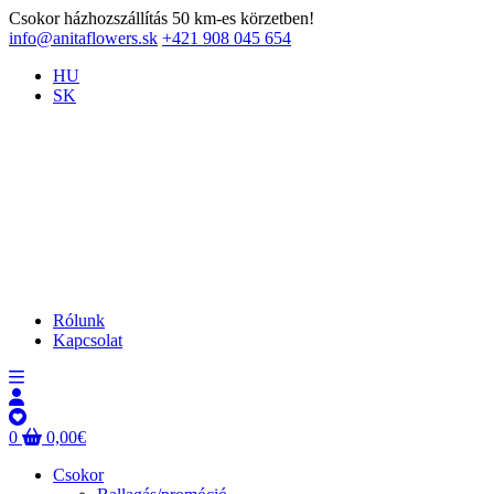
Csokor házhozszállítás 50 km-es körzetben!
info@anitaflowers.sk
+421 908 045 654
HU
SK
Rólunk
Kapcsolat
0
0,00
€
Csokor