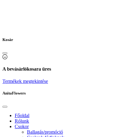
Kosár
A bevásárlókosara üres
Termékek megtekintése
AnitaFlowers
Főoldal
Rólunk
Csokor
Ballagás/promóció