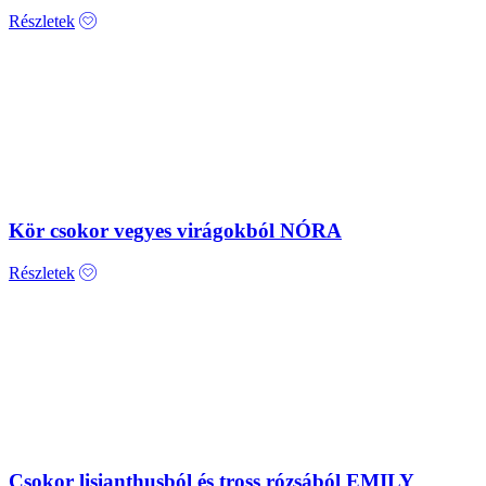
Részletek
Kör csokor vegyes virágokból NÓRA
Részletek
Csokor lisianthusból és tross rózsából EMILY