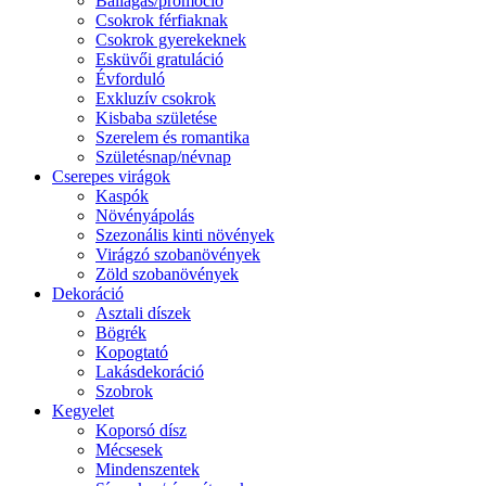
Ballagás/promóció
Csokrok férfiaknak
Csokrok gyerekeknek
Esküvői gratuláció
Évforduló
Exkluzív csokrok
Kisbaba születése
Szerelem és romantika
Születésnap/névnap
Cserepes virágok
Kaspók
Növényápolás
Szezonális kinti növények
Virágzó szobanövények
Zöld szobanövények
Dekoráció
Asztali díszek
Bögrék
Kopogtató
Lakásdekoráció
Szobrok
Kegyelet
Koporsó dísz
Mécsesek
Mindenszentek