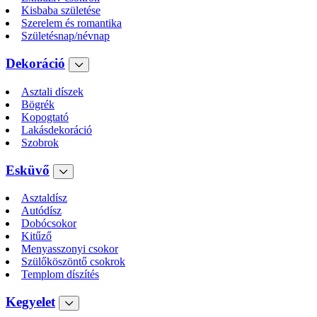
Kisbaba születése
Szerelem és romantika
Születésnap/névnap
Dekoráció
Asztali díszek
Bögrék
Kopogtató
Lakásdekoráció
Szobrok
Esküvő
Asztaldísz
Autódísz
Dobócsokor
Kitűző
Menyasszonyi csokor
Szülőköszöntő csokrok
Templom díszítés
Kegyelet