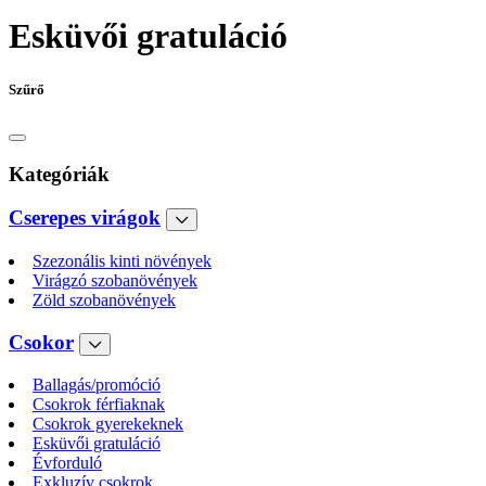
Esküvői gratuláció
Szűrő
Kategóriák
Cserepes virágok
Szezonális kinti növények
Virágzó szobanövények
Zöld szobanövények
Csokor
Ballagás/promóció
Csokrok férfiaknak
Csokrok gyerekeknek
Esküvői gratuláció
Évforduló
Exkluzív csokrok