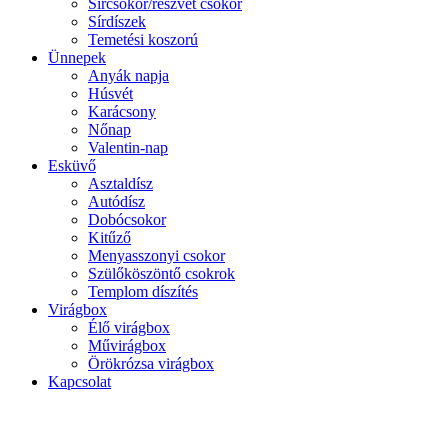
Sírcsokor/részvét csokor
Sírdíszek
Temetési koszorú
Ünnepek
Anyák napja
Húsvét
Karácsony
Nőnap
Valentin-nap
Esküvő
Asztaldísz
Autódísz
Dobócsokor
Kitűző
Menyasszonyi csokor
Szülőköszöntő csokrok
Templom díszítés
Virágbox
Élő virágbox
Művirágbox
Örökrózsa virágbox
Kapcsolat