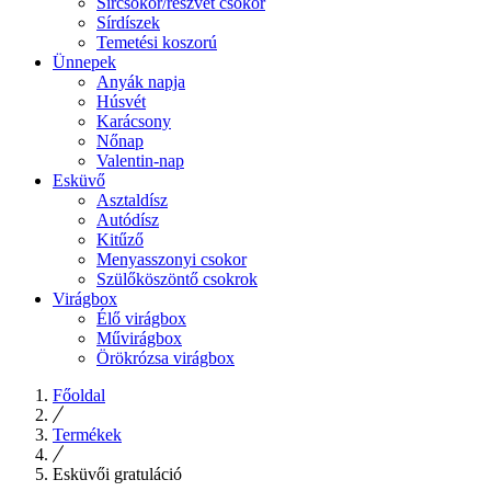
Sírcsokor/részvét csokor
Sírdíszek
Temetési koszorú
Ünnepek
Anyák napja
Húsvét
Karácsony
Nőnap
Valentin-nap
Esküvő
Asztaldísz
Autódísz
Kitűző
Menyasszonyi csokor
Szülőköszöntő csokrok
Virágbox
Élő virágbox
Művirágbox
Örökrózsa virágbox
Főoldal
Termékek
Esküvői gratuláció