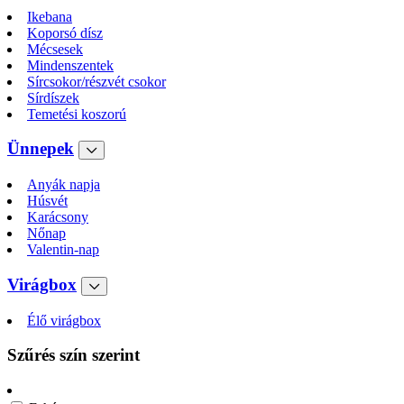
Ikebana
Koporsó dísz
Mécsesek
Mindenszentek
Sírcsokor/részvét csokor
Sírdíszek
Temetési koszorú
Ünnepek
Anyák napja
Húsvét
Karácsony
Nőnap
Valentin-nap
Virágbox
Élő virágbox
Szűrés szín szerint