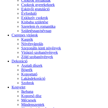
Csokrok férfiaknak
Csokrok gyerekeknek
Esküvői gratuláció
Évforduló
Exkluzív csokrok
Kisbaba születése
Szerelem és romantika
Születésnap/névnap
Cserepes virágok
Kaspók
Növényápolás
Szezonális kinti növények
Virágzó szobanövények
Zöld szobanövények
Dekoráció
Asztali díszek
Bögrék
Kopogtató
Lakásdekoráció
Szobrok
Kegyelet
Ikebana
Koporsó dísz
Mécsesek
Mindenszentek