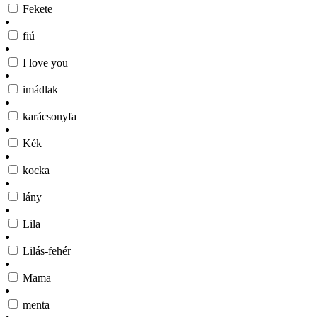
Fekete
fiú
I love you
imádlak
karácsonyfa
Kék
kocka
lány
Lila
Lilás-fehér
Mama
menta