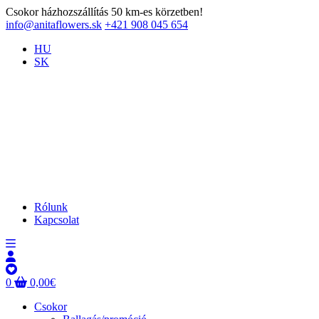
Csokor házhozszállítás 50 km-es körzetben!
info@anitaflowers.sk
+421 908 045 654
HU
SK
Rólunk
Kapcsolat
0
0,00
€
Csokor