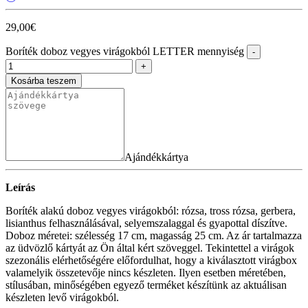
29,00
€
Boríték doboz vegyes virágokból LETTER mennyiség
Kosárba teszem
Ajándékkártya
Leírás
Boríték alakú doboz vegyes virágokból: rózsa, tross rózsa, gerbera,
lisianthus felhasználásával, selyemszalaggal és gyapottal díszítve.
Doboz méretei: szélesség 17 cm, magasság 25 cm. Az ár tartalmazza
az üdvözlő kártyát az Ön által kért szöveggel. Tekintettel a virágok
szezonális elérhetőségére előfordulhat, hogy a kiválasztott virágbox
valamelyik összetevője nincs készleten. Ilyen esetben méretében,
stílusában, minőségében egyező terméket készítünk az aktuálisan
készleten levő virágokból.