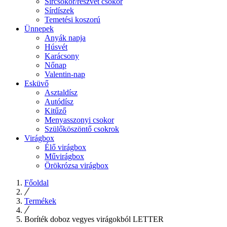
Sírcsokor/részvét csokor
Sírdíszek
Temetési koszorú
Ünnepek
Anyák napja
Húsvét
Karácsony
Nőnap
Valentin-nap
Esküvő
Asztaldísz
Autódísz
Kitűző
Menyasszonyi csokor
Szülőköszöntő csokrok
Virágbox
Élő virágbox
Művirágbox
Örökrózsa virágbox
Főoldal
Termékek
Boríték doboz vegyes virágokból LETTER