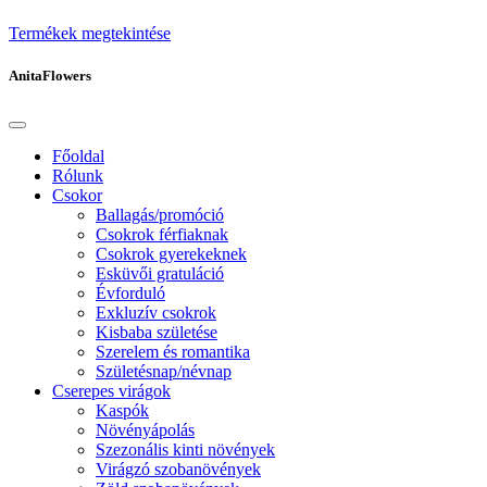
Termékek megtekintése
AnitaFlowers
Főoldal
Rólunk
Csokor
Ballagás/promóció
Csokrok férfiaknak
Csokrok gyerekeknek
Esküvői gratuláció
Évforduló
Exkluzív csokrok
Kisbaba születése
Szerelem és romantika
Születésnap/névnap
Cserepes virágok
Kaspók
Növényápolás
Szezonális kinti növények
Virágzó szobanövények