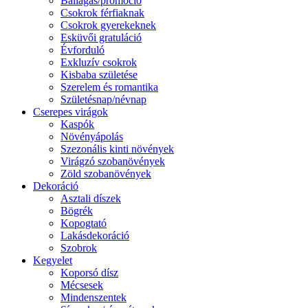
Ballagás/promóció
Csokrok férfiaknak
Csokrok gyerekeknek
Esküvői gratuláció
Évforduló
Exkluzív csokrok
Kisbaba születése
Szerelem és romantika
Születésnap/névnap
Cserepes virágok
Kaspók
Növényápolás
Szezonális kinti növények
Virágzó szobanövények
Zöld szobanövények
Dekoráció
Asztali díszek
Bögrék
Kopogtató
Lakásdekoráció
Szobrok
Kegyelet
Koporsó dísz
Mécsesek
Mindenszentek