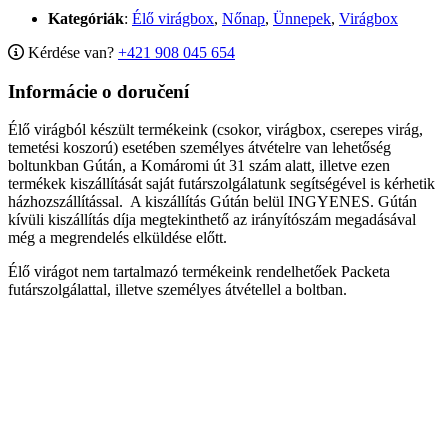
Kategóriák
:
Élő virágbox
,
Nőnap
,
Ünnepek
,
Virágbox
Kérdése van?
+421 908 045 654
Informácie o doručení
Élő virágból készült termékeink (csokor, virágbox, cserepes virág,
temetési koszorú) esetében személyes átvételre van lehetőség
boltunkban Gútán, a Komáromi út 31 szám alatt, illetve ezen
termékek kiszállítását saját futárszolgálatunk segítségével is kérhetik
házhozszállítással. A kiszállítás Gútán belül INGYENES. Gútán
kívüli kiszállítás díja megtekinthető az irányítószám megadásával
még a megrendelés elküldése előtt.
Élő virágot nem tartalmazó termékeink rendelhetőek Packeta
futárszolgálattal, illetve személyes átvétellel a boltban.