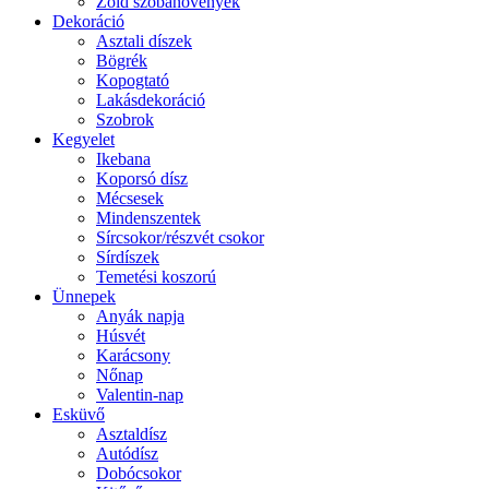
Zöld szobanövények
Dekoráció
Asztali díszek
Bögrék
Kopogtató
Lakásdekoráció
Szobrok
Kegyelet
Ikebana
Koporsó dísz
Mécsesek
Mindenszentek
Sírcsokor/részvét csokor
Sírdíszek
Temetési koszorú
Ünnepek
Anyák napja
Húsvét
Karácsony
Nőnap
Valentin-nap
Esküvő
Asztaldísz
Autódísz
Dobócsokor