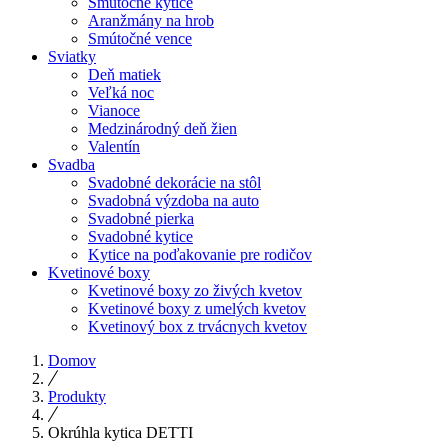
Smútočné kytice
Aranžmány na hrob
Smútočné vence
Sviatky
Deň matiek
Veľká noc
Vianoce
Medzinárodný deň žien
Valentín
Svadba
Svadobné dekorácie na stôl
Svadobná výzdoba na auto
Svadobné pierka
Svadobné kytice
Kytice na poďakovanie pre rodičov
Kvetinové boxy
Kvetinové boxy zo živých kvetov
Kvetinové boxy z umelých kvetov
Kvetinový box z trvácnych kvetov
Domov
Produkty
Okrúhla kytica DETTI