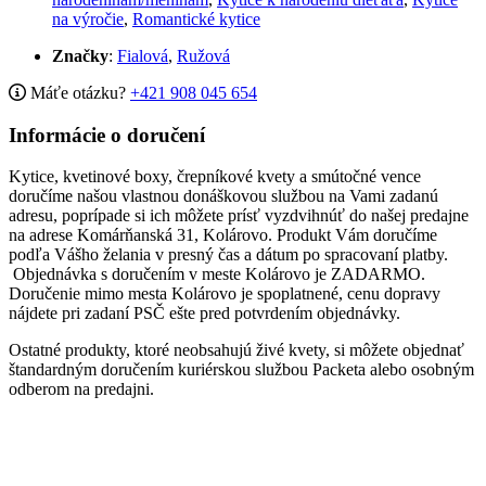
na výročie
,
Romantické kytice
Značky
:
Fialová
,
Ružová
Máťe otázku?
+421 908 045 654
Informácie o doručení
Kytice, kvetinové boxy, črepníkové kvety a smútočné vence
doručíme našou vlastnou donáškovou službou na Vami zadanú
adresu, poprípade si ich môžete prísť vyzdvihnúť do našej predajne
na adrese Komárňanská 31, Kolárovo. Produkt Vám doručíme
podľa Vášho želania v presný čas a dátum po spracovaní platby.
Objednávka s doručením v meste Kolárovo je ZADARMO.
Doručenie mimo mesta Kolárovo je spoplatnené, cenu dopravy
nájdete pri zadaní PSČ ešte pred potvrdením objednávky.
Ostatné produkty, ktoré neobsahujú živé kvety, si môžete objednať
štandardným doručením kuriérskou službou Packeta alebo osobným
odberom na predajni.