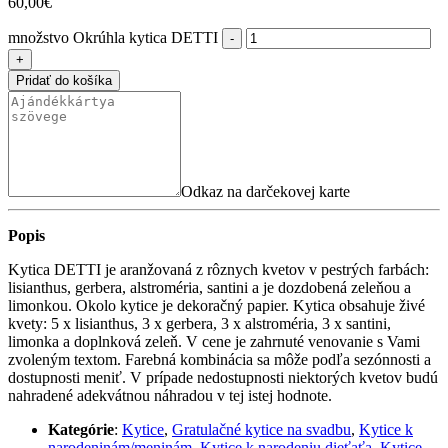
60,00
€
množstvo Okrúhla kytica DETTI
Pridať do košíka
Odkaz na darčekovej karte
Popis
Kytica DETTI je aranžovaná z rôznych kvetov v pestrých farbách:
lisianthus, gerbera, alstroméria, santini a je dozdobená zeleňou a
limonkou. Okolo kytice je dekoračný papier. Kytica obsahuje živé
kvety: 5 x lisianthus, 3 x gerbera, 3 x alstroméria, 3 x santini,
limonka a doplnková zeleň. V cene je zahrnuté venovanie s Vami
zvoleným textom. Farebná kombinácia sa môže podľa sezónnosti a
dostupnosti meniť. V prípade nedostupnosti niektorých kvetov budú
nahradené adekvátnou náhradou v tej istej hodnote.
Kategórie
:
Kytice
,
Gratulačné kytice na svadbu
,
Kytice k
narodeninám/meninám
,
Kytice k narodeniu dieťaťa
,
Kytice