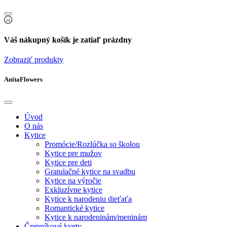
Váš nákupný košík je zatiaľ prázdny
Zobraziť produkty
AnitaFlowers
Úvod
O nás
Kytice
Promócie/Rozlúčka so školou
Kytice pre mužov
Kytice pre deti
Gratulačné kytice na svadbu
Kytice na výročie
Exkluzívne kytice
Kytice k narodeniu dieťaťa
Romantické kytice
Kytice k narodeninám/meninám
Črepníkové kvety