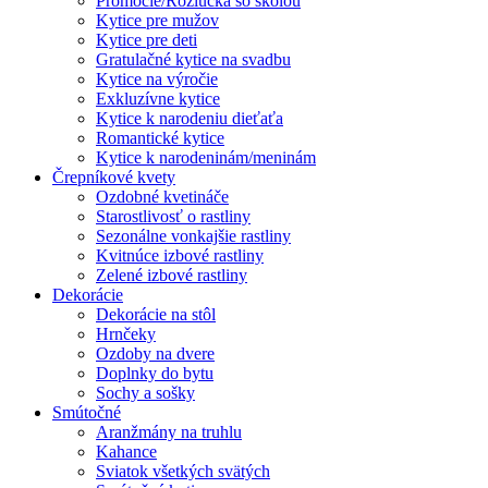
Promócie/Rozlúčka so školou
Kytice pre mužov
Kytice pre deti
Gratulačné kytice na svadbu
Kytice na výročie
Exkluzívne kytice
Kytice k narodeniu dieťaťa
Romantické kytice
Kytice k narodeninám/meninám
Črepníkové kvety
Ozdobné kvetináče
Starostlivosť o rastliny
Sezonálne vonkajšie rastliny
Kvitnúce izbové rastliny
Zelené izbové rastliny
Dekorácie
Dekorácie na stôl
Hrnčeky
Ozdoby na dvere
Doplnky do bytu
Sochy a sošky
Smútočné
Aranžmány na truhlu
Kahance
Sviatok všetkých svätých