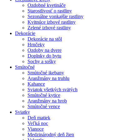
Ozdobné kvetináče
Starostlivosť o rastliny
Sezonálne vonkajšie rastliny
Kvitnúce izbové rastliny
Zelené izbové rastliny
Dekorácie
Dekorácie na stôl
Hrnčeky
Ozdoby na dvere
Doplnky do bytu
Sochy a sošky
Smútočné
Smútočné ikebany
Aranžmány na truhlu
Kahance
Sviatok všetkých svätých
Smútočné kytice
Aranžmány na hrob
Smútočné vence
Sviatky
Deň matiek
Veľká noc
Vianoce
Medzinárodný deň žien