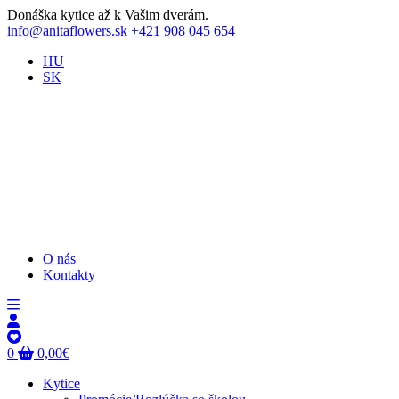
Donáška kytice až k Vašim dverám.
info@anitaflowers.sk
+421 908 045 654
HU
SK
O nás
Kontakty
0
0,00
€
Kytice