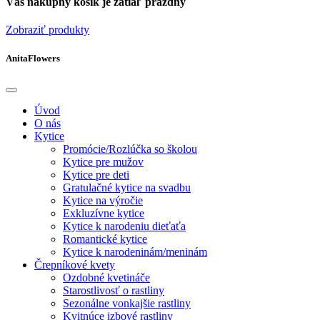
Váš nákupný košík je zatiaľ prázdny
Zobraziť produkty
AnitaFlowers
Úvod
O nás
Kytice
Promócie/Rozlúčka so školou
Kytice pre mužov
Kytice pre deti
Gratulačné kytice na svadbu
Kytice na výročie
Exkluzívne kytice
Kytice k narodeniu dieťaťa
Romantické kytice
Kytice k narodeninám/meninám
Črepníkové kvety
Ozdobné kvetináče
Starostlivosť o rastliny
Sezonálne vonkajšie rastliny
Kvitnúce izbové rastliny