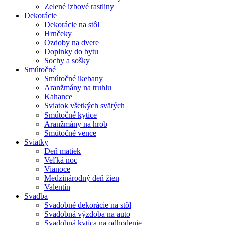
Zelené izbové rastliny
Dekorácie
Dekorácie na stôl
Hrnčeky
Ozdoby na dvere
Doplnky do bytu
Sochy a sošky
Smútočné
Smútočné ikebany
Aranžmány na truhlu
Kahance
Sviatok všetkých svätých
Smútočné kytice
Aranžmány na hrob
Smútočné vence
Sviatky
Deň matiek
Veľká noc
Vianoce
Medzinárodný deň žien
Valentín
Svadba
Svadobné dekorácie na stôl
Svadobná výzdoba na auto
Svadobná kytica na odhodenie