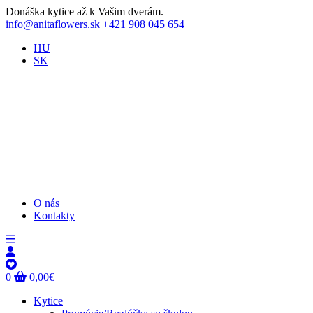
Donáška kytice až k Vašim dverám.
info@anitaflowers.sk
+421 908 045 654
HU
SK
O nás
Kontakty
0
0,00
€
Kytice