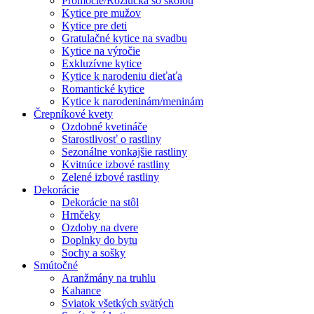
Promócie/Rozlúčka so školou
Kytice pre mužov
Kytice pre deti
Gratulačné kytice na svadbu
Kytice na výročie
Exkluzívne kytice
Kytice k narodeniu dieťaťa
Romantické kytice
Kytice k narodeninám/meninám
Črepníkové kvety
Ozdobné kvetináče
Starostlivosť o rastliny
Sezonálne vonkajšie rastliny
Kvitnúce izbové rastliny
Zelené izbové rastliny
Dekorácie
Dekorácie na stôl
Hrnčeky
Ozdoby na dvere
Doplnky do bytu
Sochy a sošky
Smútočné
Aranžmány na truhlu
Kahance
Sviatok všetkých svätých