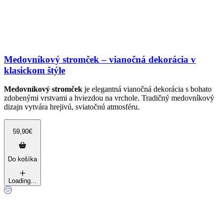
Medovníkový stromček – vianočná dekorácia v
klasickom štýle
Medovníkový stromček
je elegantná vianočná dekorácia s bohato
zdobenými vrstvami a hviezdou na vrchole. Tradičný medovníkový
dizajn vytvára hrejivú, sviatočnú atmosféru.
59,90
€
Do košíka
Loading...