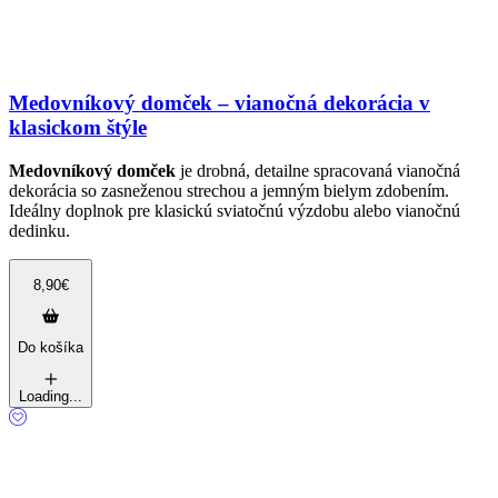
Medovníkový domček – vianočná dekorácia v
klasickom štýle
Medovníkový domček
je drobná, detailne spracovaná vianočná
dekorácia so zasneženou strechou a jemným bielym zdobením.
Ideálny doplnok pre klasickú sviatočnú výzdobu alebo vianočnú
dedinku.
8,90
€
Do košíka
Loading...