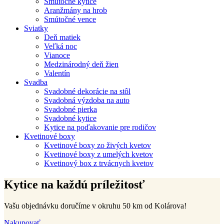
Smútočné kytice
Aranžmány na hrob
Smútočné vence
Sviatky
Deň matiek
Veľká noc
Vianoce
Medzinárodný deň žien
Valentín
Svadba
Svadobné dekorácie na stôl
Svadobná výzdoba na auto
Svadobné pierka
Svadobné kytice
Kytice na poďakovanie pre rodičov
Kvetinové boxy
Kvetinové boxy zo živých kvetov
Kvetinové boxy z umelých kvetov
Kvetinový box z trvácnych kvetov
Kytice na každú príležitosť
Vašu objednávku doručíme v okruhu 50 km od Kolárova!
Nakupovať