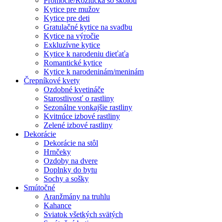
Promócie/Rozlúčka so školou
Kytice pre mužov
Kytice pre deti
Gratulačné kytice na svadbu
Kytice na výročie
Exkluzívne kytice
Kytice k narodeniu dieťaťa
Romantické kytice
Kytice k narodeninám/meninám
Črepníkové kvety
Ozdobné kvetináče
Starostlivosť o rastliny
Sezonálne vonkajšie rastliny
Kvitnúce izbové rastliny
Zelené izbové rastliny
Dekorácie
Dekorácie na stôl
Hrnčeky
Ozdoby na dvere
Doplnky do bytu
Sochy a sošky
Smútočné
Aranžmány na truhlu
Kahance
Sviatok všetkých svätých