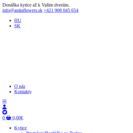
Donáška kytice až k Vašim dverám.
info@anitaflowers.sk
+421 908 045 654
HU
SK
O nás
Kontakty
0
0,00
€
Kytice