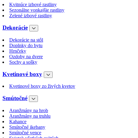
Kvitnúce izbové rastliny
Sezonálne vonkajšie rastliny
Zelené izbové rastliny
Dekorácie
Dekorácie na stôl
Doplnky do bytu
Hrnčeky
Ozdoby na dvere
Sochy a sošky
Kvetinové boxy
Kvetinové boxy zo živých kvetov
Smútočné
Aranžmány na hrob
Aranžmány na truhlu
Kahance
Smútočné ikebany
Smútočné vence