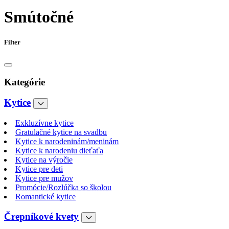
Smútočné
Filter
Kategórie
Kytice
Exkluzívne kytice
Gratulačné kytice na svadbu
Kytice k narodeninám/meninám
Kytice k narodeniu dieťaťa
Kytice na výročie
Kytice pre deti
Kytice pre mužov
Promócie/Rozlúčka so školou
Romantické kytice
Črepníkové kvety