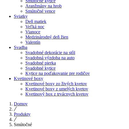
Smútočné kytice
Aranžmány na hrob
Smútočné vence
Sviatky
Deň matiek
Veľká noc
Vianoce
Medzinárodný deň žien
Valentín
Svadba
Svadobné dekorácie na stôl
Svadobná výzdoba na auto
Svadobné pierka
Svadobné kytice
Kytice na poďakovanie pre rodičov
Kvetinové boxy
Kvetinové boxy zo živých kvetov
Kvetinové boxy z umelých kvetov
Kvetinový box z trvácnych kvetov
Domov
Produkty
Smútočné