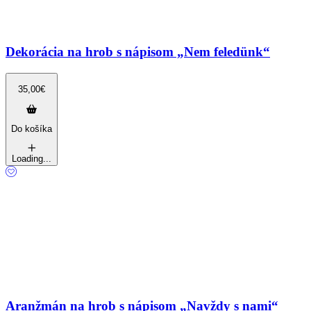
Dekorácia na hrob s nápisom „Nem feledünk“
35,00
€
Do košíka
Loading...
Aranžmán na hrob s nápisom „Navždy s nami“