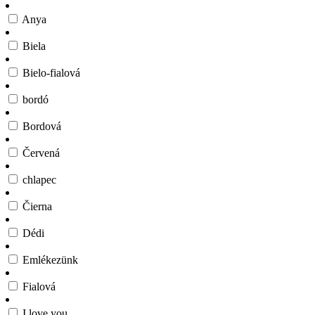
Anya
Biela
Bielo-fialová
bordó
Bordová
Červená
chlapec
Čierna
Dédi
Emlékezünk
Fialová
I love you