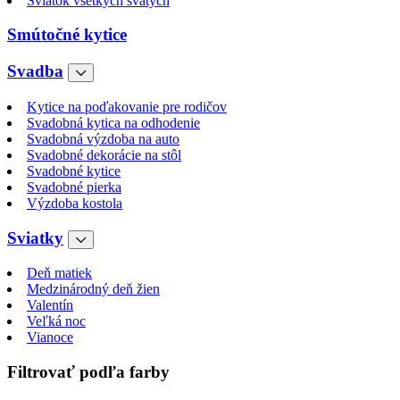
Sviatok všetkých svätých
Smútočné kytice
Svadba
Kytice na poďakovanie pre rodičov
Svadobná kytica na odhodenie
Svadobná výzdoba na auto
Svadobné dekorácie na stôl
Svadobné kytice
Svadobné pierka
Výzdoba kostola
Sviatky
Deň matiek
Medzinárodný deň žien
Valentín
Veľká noc
Vianoce
Filtrovať podľa farby