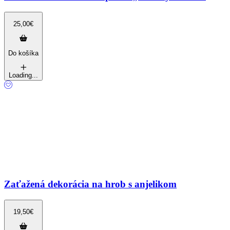
25,00
€
Do košíka
Loading...
Zaťažená dekorácia na hrob s anjelikom
19,50
€