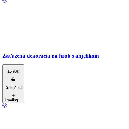
Zaťažená dekorácia na hrob s anjelikom
16,90
€
Do košíka
Loading...