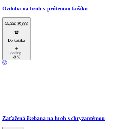
Ozdoba na hrob v prútenom košíku
38,00
€
35,00
€
Do košíka
Loading...
-8 %
Zaťažená ikebana na hrob s chryzantémou