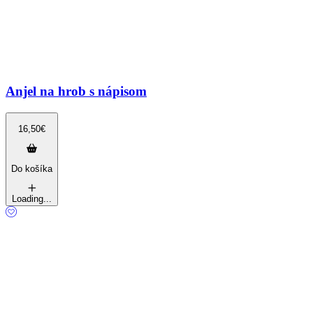
Anjel na hrob s nápisom
16,50
€
Do košíka
Loading...