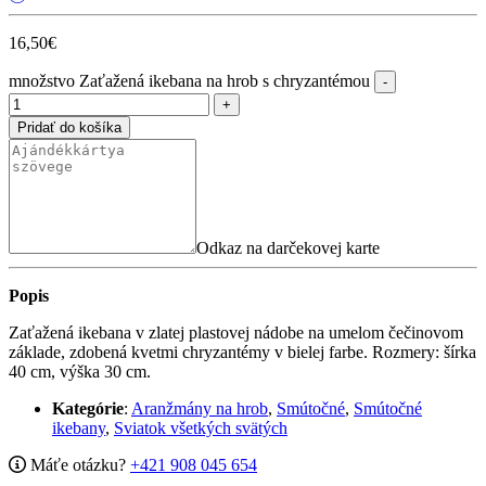
16,50
€
množstvo Zaťažená ikebana na hrob s chryzantémou
Pridať do košíka
Odkaz na darčekovej karte
Popis
Zaťažená ikebana v zlatej plastovej nádobe na umelom čečinovom
základe, zdobená kvetmi chryzantémy v bielej farbe. Rozmery: šírka
40 cm, výška 30 cm.
Kategórie
:
Aranžmány na hrob
,
Smútočné
,
Smútočné
ikebany
,
Sviatok všetkých svätých
Máťe otázku?
+421 908 045 654