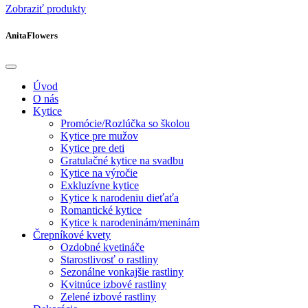
Zobraziť produkty
AnitaFlowers
Úvod
O nás
Kytice
Promócie/Rozlúčka so školou
Kytice pre mužov
Kytice pre deti
Gratulačné kytice na svadbu
Kytice na výročie
Exkluzívne kytice
Kytice k narodeniu dieťaťa
Romantické kytice
Kytice k narodeninám/meninám
Črepníkové kvety
Ozdobné kvetináče
Starostlivosť o rastliny
Sezonálne vonkajšie rastliny
Kvitnúce izbové rastliny
Zelené izbové rastliny