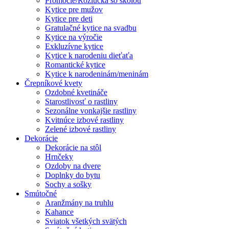
Promócie/Rozlúčka so školou
Kytice pre mužov
Kytice pre deti
Gratulačné kytice na svadbu
Kytice na výročie
Exkluzívne kytice
Kytice k narodeniu dieťaťa
Romantické kytice
Kytice k narodeninám/meninám
Črepníkové kvety
Ozdobné kvetináče
Starostlivosť o rastliny
Sezonálne vonkajšie rastliny
Kvitnúce izbové rastliny
Zelené izbové rastliny
Dekorácie
Dekorácie na stôl
Hrnčeky
Ozdoby na dvere
Doplnky do bytu
Sochy a sošky
Smútočné
Aranžmány na truhlu
Kahance
Sviatok všetkých svätých