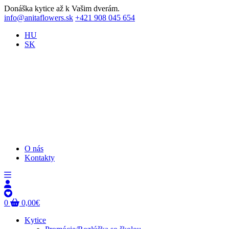
Donáška kytice až k Vašim dverám.
info@anitaflowers.sk
+421 908 045 654
HU
SK
O nás
Kontakty
0
0,00
€
Kytice