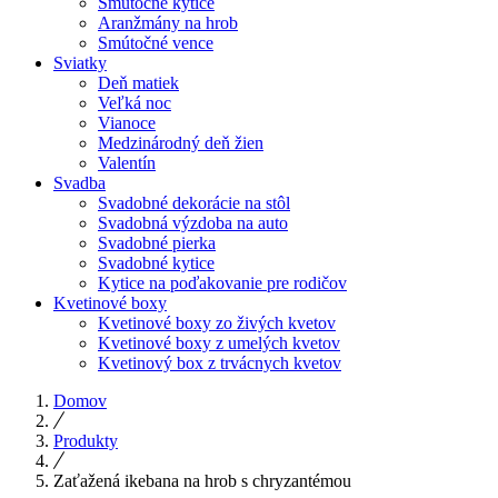
Smútočné kytice
Aranžmány na hrob
Smútočné vence
Sviatky
Deň matiek
Veľká noc
Vianoce
Medzinárodný deň žien
Valentín
Svadba
Svadobné dekorácie na stôl
Svadobná výzdoba na auto
Svadobné pierka
Svadobné kytice
Kytice na poďakovanie pre rodičov
Kvetinové boxy
Kvetinové boxy zo živých kvetov
Kvetinové boxy z umelých kvetov
Kvetinový box z trvácnych kvetov
Domov
Produkty
Zaťažená ikebana na hrob s chryzantémou