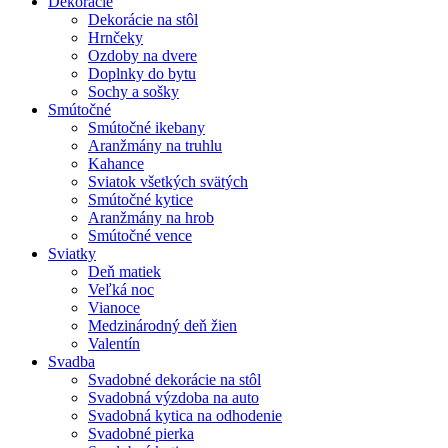
Dekorácie
Dekorácie na stôl
Hrnčeky
Ozdoby na dvere
Doplnky do bytu
Sochy a sošky
Smútočné
Smútočné ikebany
Aranžmány na truhlu
Kahance
Sviatok všetkých svätých
Smútočné kytice
Aranžmány na hrob
Smútočné vence
Sviatky
Deň matiek
Veľká noc
Vianoce
Medzinárodný deň žien
Valentín
Svadba
Svadobné dekorácie na stôl
Svadobná výzdoba na auto
Svadobná kytica na odhodenie
Svadobné pierka