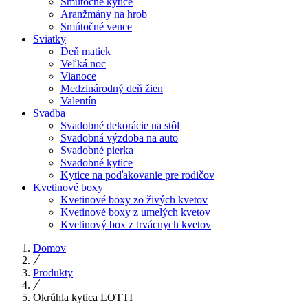
Smútočné kytice
Aranžmány na hrob
Smútočné vence
Sviatky
Deň matiek
Veľká noc
Vianoce
Medzinárodný deň žien
Valentín
Svadba
Svadobné dekorácie na stôl
Svadobná výzdoba na auto
Svadobné pierka
Svadobné kytice
Kytice na poďakovanie pre rodičov
Kvetinové boxy
Kvetinové boxy zo živých kvetov
Kvetinové boxy z umelých kvetov
Kvetinový box z trvácnych kvetov
Domov
Produkty
Okrúhla kytica LOTTI