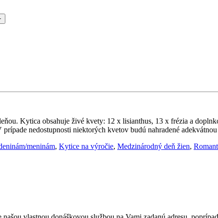
leňou. Kytica obsahuje živé kvety: 12 x lisianthus, 13 x frézia a dopl
 prípade nedostupnosti niektorých kvetov budú nahradené adekvátnou n
odeninám/meninám
,
Kytice na výročie
,
Medzinárodný deň žien
,
Romanti
 našou vlastnou donáškovou službou na Vami zadanú adresu, poprípade 