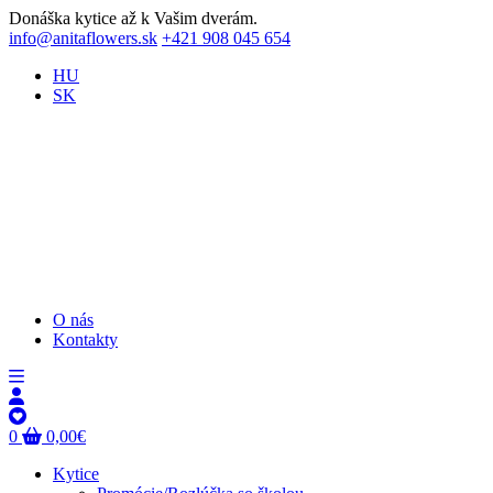
Donáška kytice až k Vašim dverám.
info@anitaflowers.sk
+421 908 045 654
HU
SK
O nás
Kontakty
0
0,00
€
Kytice