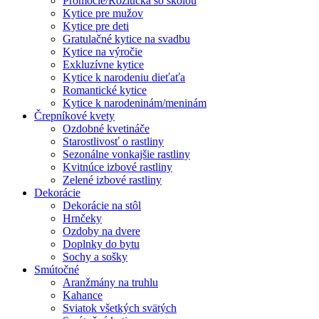
Promócie/Rozlúčka so školou
Kytice pre mužov
Kytice pre deti
Gratulačné kytice na svadbu
Kytice na výročie
Exkluzívne kytice
Kytice k narodeniu dieťaťa
Romantické kytice
Kytice k narodeninám/meninám
Črepníkové kvety
Ozdobné kvetináče
Starostlivosť o rastliny
Sezonálne vonkajšie rastliny
Kvitnúce izbové rastliny
Zelené izbové rastliny
Dekorácie
Dekorácie na stôl
Hrnčeky
Ozdoby na dvere
Doplnky do bytu
Sochy a sošky
Smútočné
Aranžmány na truhlu
Kahance
Sviatok všetkých svätých