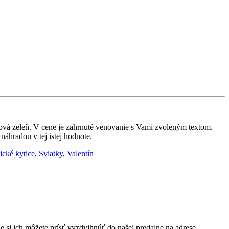
nková zeleň. V cene je zahrnuté venovanie s Vami zvoleným textom.
áhradou v tej istej hodnote.
cké kytice
,
Sviatky
,
Valentín
si ich môžete prísť vyzdvihnúť do našej predajne na adrese