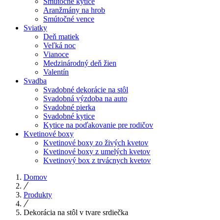
Smútočné kytice
Aranžmány na hrob
Smútočné vence
Sviatky
Deň matiek
Veľká noc
Vianoce
Medzinárodný deň žien
Valentín
Svadba
Svadobné dekorácie na stôl
Svadobná výzdoba na auto
Svadobné pierka
Svadobné kytice
Kytice na poďakovanie pre rodičov
Kvetinové boxy
Kvetinové boxy zo živých kvetov
Kvetinové boxy z umelých kvetov
Kvetinový box z trvácnych kvetov
Domov
Produkty
Dekorácia na stôl v tvare srdiečka