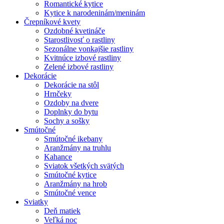
Romantické kytice
Kytice k narodeninám/meninám
Črepníkové kvety
Ozdobné kvetináče
Starostlivosť o rastliny
Sezonálne vonkajšie rastliny
Kvitnúce izbové rastliny
Zelené izbové rastliny
Dekorácie
Dekorácie na stôl
Hrnčeky
Ozdoby na dvere
Doplnky do bytu
Sochy a sošky
Smútočné
Smútočné ikebany
Aranžmány na truhlu
Kahance
Sviatok všetkých svätých
Smútočné kytice
Aranžmány na hrob
Smútočné vence
Sviatky
Deň matiek
Veľká noc