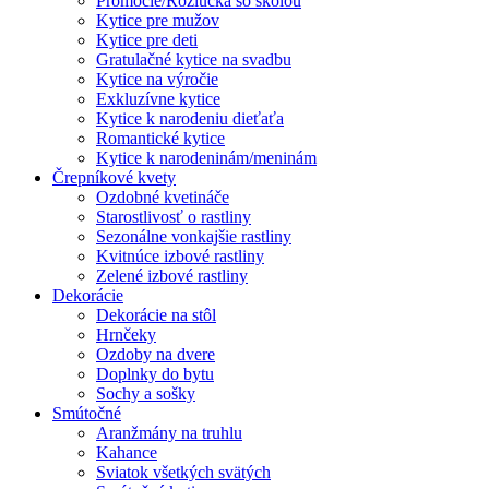
Promócie/Rozlúčka so školou
Kytice pre mužov
Kytice pre deti
Gratulačné kytice na svadbu
Kytice na výročie
Exkluzívne kytice
Kytice k narodeniu dieťaťa
Romantické kytice
Kytice k narodeninám/meninám
Črepníkové kvety
Ozdobné kvetináče
Starostlivosť o rastliny
Sezonálne vonkajšie rastliny
Kvitnúce izbové rastliny
Zelené izbové rastliny
Dekorácie
Dekorácie na stôl
Hrnčeky
Ozdoby na dvere
Doplnky do bytu
Sochy a sošky
Smútočné
Aranžmány na truhlu
Kahance
Sviatok všetkých svätých