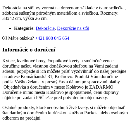
Dekorácia na stôl vytvorená na drevenom základe v tvare srdiečka,
zdobená sušeným prírodným materiálom a sviečkou. Rozmery:
33x42 cm, výška 26 cm.
Kategórie
:
Dekorácie
,
Dekorácie na stôl
Máťe otázku?
+421 908 045 654
Informácie o doručení
Kytice, kvetinové boxy, črepníkové kvety a smútočné vence
doručíme našou vlastnou donáškovou službou na Vami zadanú
adresu, poprípade si ich môžete prísť vyzdvihnúť do našej predajne
na adrese Komárňanská 31, Kolárovo. Produkt Vám doručíme
podľa Vášho želania v presný čas a dátum po spracovaní platby.
Objednávka s doručením v meste Kolárovo je ZADARMO.
Doručenie mimo mesta Kolárovo je spoplatnené, cenu dopravy
nájdete pri zadaní PSČ ešte pred potvrdením objednávky.
Ostatné produkty, ktoré neobsahujú živé kvety, si môžete objednať
štandardným doručením kuriérskou službou Packeta alebo osobným
odberom na predajni.