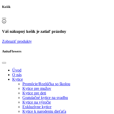
Košík
Váš nákupný košík je zatiaľ prázdny
Zobraziť produkty
AnitaFlowers
Úvod
O nás
Kytice
Promócie/Rozlúčka so školou
Kytice pre mužov
Kytice pre deti
Gratulačné kytice na svadbu
Kytice na výročie
Exkluzívne kytice
Kytice k narodeniu dieťaťa