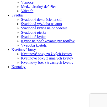
Vianoce
Medzinárodný deň žien
Valentín
Svadba
Svadobné dekorácie na stôl
Svadobná výzdoba na auto
Svadobná kytica na odhodenie
Svadobné pierka
Svadobné kytice
Kytice na poďakovanie pre rodičov
Výzdoba kostola
Kvetinové boxy
Kvetinové boxy zo živých kvetov
Kvetinové boxy z umelých kvetov
Kvetinový box z trvácnych kvetov
Kontakty