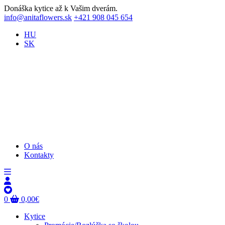
Donáška kytice až k Vašim dverám.
info@anitaflowers.sk
+421 908 045 654
HU
SK
O nás
Kontakty
0
0,00
€
Kytice